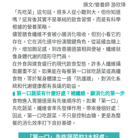
撰文/營養師 游欣璋
「先吃菜」這句話，很多人從小聽到大。但你知道
嗎？這背後其實不是單純的飲食習慣，而是有科學
根據的營養策略。
儘管膳食纖維不會被小腸消化吸收，但別小看它的
存在。它在消化道中扮演關鍵角色，從延緩血糖上
升、增加飽足感，到改善腸道菌相與便祕，纖維就
像身體代謝的隱形守門員。
在外食與速食盛行的現代飲食型態，許多人纖維攝
取嚴重不足。如果能在每餐第一口就吃蔬菜或高纖
食物，等於幫身體建立一道「防護牆」，對消化系
統和代謝健康都有長遠的助益。
▮ 第一口蔬菜有什麼好處？補纖維、顧消化的第一步
食物進入胃腸道是有先後順序的。如果「第一口」
先吃蔬菜，纖維會率先發揮作用，帶來幾個好處：
因此，第一口吃蔬菜，不只是控制血糖，更是為整
餐的消化效率打下良好基礎。