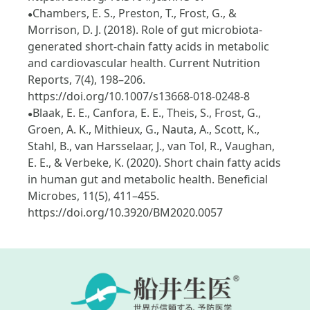
Chambers, E. S., Preston, T., Frost, G., &
●
Morrison, D. J. (2018). Role of gut microbiota-
generated short-chain fatty acids in metabolic
and cardiovascular health. Current Nutrition
Reports, 7(4), 198–206.
https://doi.org/10.1007/s13668-018-0248-8
Blaak, E. E., Canfora, E. E., Theis, S., Frost, G.,
●
Groen, A. K., Mithieux, G., Nauta, A., Scott, K.,
Stahl, B., van Harsselaar, J., van Tol, R., Vaughan,
E. E., & Verbeke, K. (2020). Short chain fatty acids
in human gut and metabolic health. Beneficial
Microbes, 11(5), 411–455.
https://doi.org/10.3920/BM2020.0057