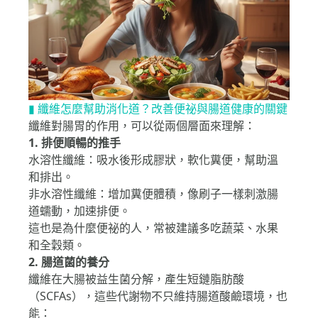
▮ 纖維怎麼幫助消化道？改善便祕與腸道健康的關鍵
纖維對腸胃的作用，可以從兩個層面來理解：
1. 排便順暢的推手
水溶性纖維：吸水後形成膠狀，軟化糞便，幫助溫
和排出。
非水溶性纖維：增加糞便體積，像刷子一樣刺激腸
道蠕動，加速排便。
這也是為什麼便祕的人，常被建議多吃蔬菜、水果
和全穀類。
2. 腸道菌的養分
纖維在大腸被益生菌分解，產生短鏈脂肪酸
（SCFAs），這些代謝物不只維持腸道酸鹼環境，也
能：