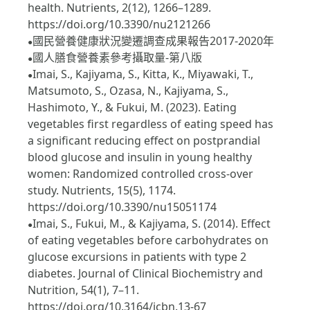
health. Nutrients, 2(12), 1266–1289.
https://doi.org/10.3390/nu2121266
國民營養健康狀況變遷調查成果報告2017-2020年
●
國人膳食營養素參考攝取量-第八版
●
Imai, S., Kajiyama, S., Kitta, K., Miyawaki, T.,
●
Matsumoto, S., Ozasa, N., Kajiyama, S.,
Hashimoto, Y., & Fukui, M. (2023). Eating
vegetables first regardless of eating speed has
a significant reducing effect on postprandial
blood glucose and insulin in young healthy
women: Randomized controlled cross-over
study. Nutrients, 15(5), 1174.
https://doi.org/10.3390/nu15051174
Imai, S., Fukui, M., & Kajiyama, S. (2014). Effect
●
of eating vegetables before carbohydrates on
glucose excursions in patients with type 2
diabetes. Journal of Clinical Biochemistry and
Nutrition, 54(1), 7–11.
https://doi.org/10.3164/jcbn.13-67