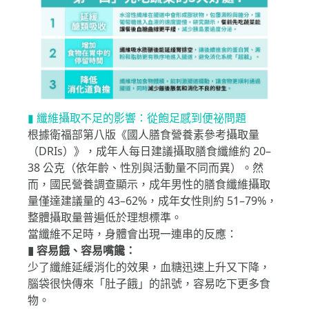
▮ 纖維攝取不足的影響：從飽足感到便祕問題
根據衛福部第八版《國人膳食營養素參考攝取量
（DRIs）》，成年人每日建議攝取膳食纖維約 20–
38 公克（依年齡、性別與活動量不同而異）。然
而，國民營養調查顯示，成年男性的膳食纖維攝取
量僅達建議量的 43–62%，成年女性則約 51–79%，
整體攝取量普遍低於理想標準。
當纖維不足時，身體會出現一連串的反應：
▮ 容易餓、容易嘴饞：
少了纖維延緩消化的效果，血糖迅速上升又下降，
腦袋很快傳來「肚子餓」的訊號，容易吃下更多食
物。