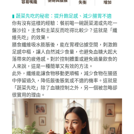
▮ 蔬菜先吃的秘密：提升飽足感、減少腸胃不適
你有沒有這樣的經驗：餐前喝一碗蔬菜湯或先吃一
盤沙拉，主食和主菜反而吃得比較少？這就是「纖
維先吃」的效果。
膳食纖維吸水膨脹後，能在胃裡佔據空間，刺激飽
足感中樞，讓人自然減少食量，也避免血糖大起大
落帶來的疲倦感。對於控制體重或避免過量飲食的
人來說，這是一種簡單又有效的方法。
此外，纖維能讓食物移動更順暢，減少食物在腸道
中停留過久，降低飯後脹氣或不適的機率。這就是
「蔬菜先吃」除了血糖控制之外，另一個被忽略卻
很實用的理由。