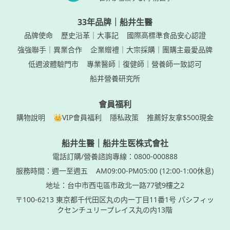
33年品牌｜船井生醫
品牌使命
歷史沿革｜大事記
國際高標準食品安心認證
強強聯手｜異業合作
企業贈禮｜大宗採購｜團購主最愛品牌
低週波體驗門市
專業醫師｜復健師｜營養師一致認可
船井營養研究所
會員福利
購物說明
👑VIP會員福利
隱私政策
推薦好友拿$500現金
船井生醫｜船井生医株式會社
電話訂購/營養諮詢專線：0800-000888
服務時間：週一至週五
AM09:00-PM05:00 (12:00-1:00休息)
地址：台中市西屯區市政北一路77號9樓之2
〒100-6213 東京都千代田区丸の内一丁目11番1号 パシフィッ
クセンチュリープレイス丸の内13階