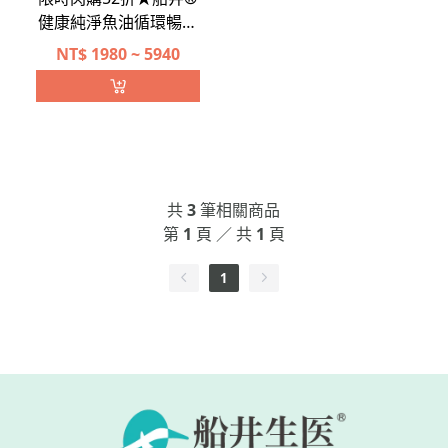
限時閃購52折★船井®
健康純淨魚油循環暢通
組(衛福部核准健康食
NT$
1980 ~ 5940
品)
共
3
筆相關商品
第
1
頁 ／ 共
1
頁
1