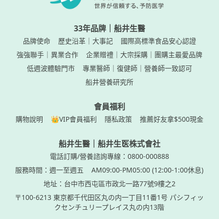
33年品牌｜船井生醫
品牌使命
歷史沿革｜大事記
國際高標準食品安心認證
強強聯手｜異業合作
企業贈禮｜大宗採購｜團購主最愛品牌
低週波體驗門市
專業醫師｜復健師｜營養師一致認可
船井營養研究所
會員福利
購物說明
👑VIP會員福利
隱私政策
推薦好友拿$500現金
船井生醫｜船井生医株式會社
電話訂購/營養諮詢專線：0800-000888
服務時間：週一至週五
AM09:00-PM05:00 (12:00-1:00休息)
地址：台中市西屯區市政北一路77號9樓之2
〒100-6213 東京都千代田区丸の内一丁目11番1号 パシフィッ
クセンチュリープレイス丸の内13階