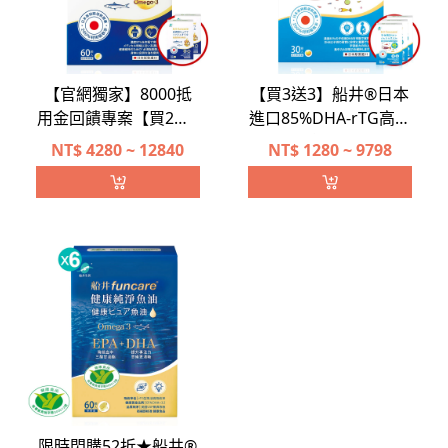
【官網獨家】8000抵
【買3送3】船井®日本
用金回饋專案【買2送1
進口85%DHA-rTG高濃
再送2】船井®日本進
度兒童純淨魚油
NT$
4280 ~ 12840
NT$
1280 ~ 9798
口97% rTG高濃度純淨
魚油Omega-3
(EPA+DHA)菁英補給組