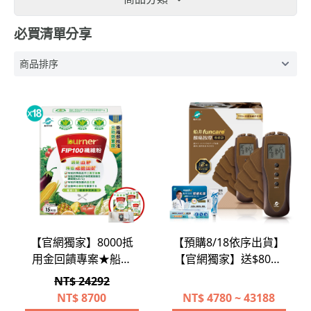
必買清單分享
【官網獨家】8000抵
【預購8/18依序出貨】
用金回饋專案★船井
【官網獨家】送$8000
®FIP100膳食纖維粉健
抵用金★船井®低週波-
NT$ 24292
康保養年度回饋組(共
全新升級12程式酸痛按
NT$
8700
NT$
4780 ~ 43188
302包)
摩機紓壓放鬆享受組