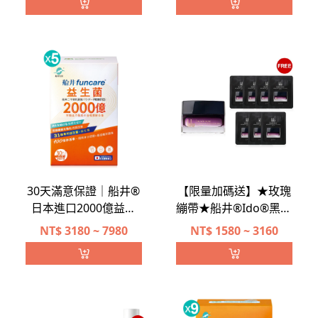
力瑪卡王EX精力充沛組
加碼送「好禮二選一」
30天滿意保證｜船井®
【限量加碼送】★玫瑰
日本進口2000億益生
繃帶★船井®Ido®黑玫
菌
瑰抗老膠原乳霜新客入
NT$
3180 ~ 7980
NT$
1580 ~ 3160
坑組