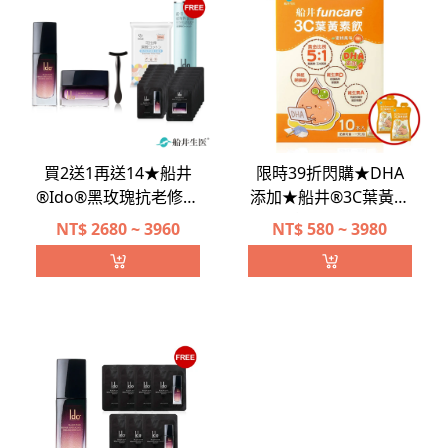
買2送1再送14★船井
限時39折閃購★DHA
®Ido®黑玫瑰抗老修護
添加★船井®3C葉黃素
組
飲(兒童學齡專用/含維
NT$
2680 ~ 3960
NT$
580 ~ 3980
生素D/膳食纖維)