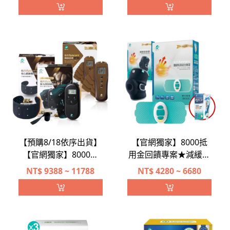
【預購8/18依序出貨】
【官網獨家】8000抵
【官網獨家】8000抵
用金回饋專案★減緩膝
用金回饋專案★船井®
關節疼痛★船井®關健
NT$
9388 ~ 11788
NT$
4280 ~ 6680
低週波-12程式酸痛按
低週波治療器按摩強健
摩機+EMS動力式肌肉
舒緩雙效明星組
刺激器雙效極致完美組