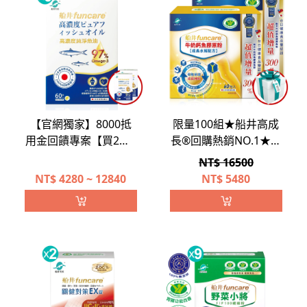
【官網獨家】8000抵
限量100組★船井高成
用金回饋專案【買2送1
長®回購熱銷NO.1★王
再送2】船井®日本進
仁甫唯一推薦配方高人
NT$ 16500
口97% rTG高濃度純淨
一等↗超值環保減碳
NT$
4280 ~ 12840
NT$
5480
魚油Omega-3
組(120包)加碼送好禮
(EPA+DHA)菁英補給組