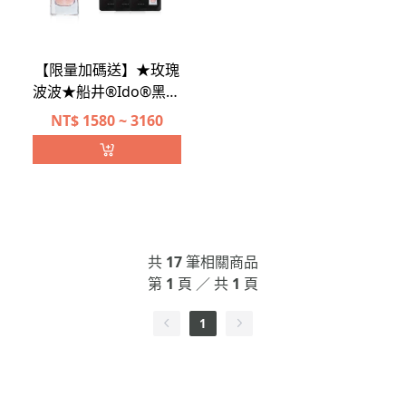
【限量加碼送】★玫瑰
波波★船井®Ido®黑玫
瑰重生緊膚金萃新客入
NT$
1580 ~ 3160
坑組
共
17
筆相關商品
第
1
頁 ／ 共
1
頁
1