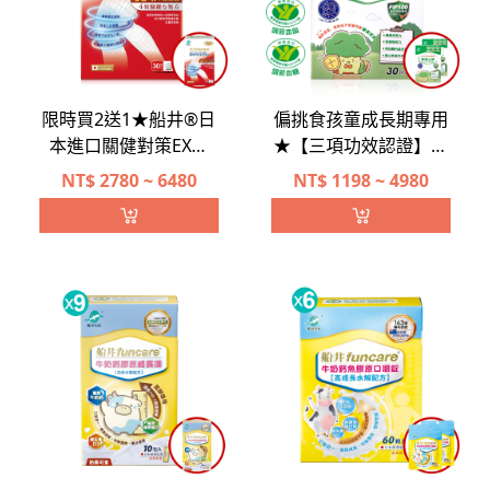
限時買2送1★船井®日
偏挑食孩童成長期專用
本進口關健對策EX錠
★【三項功效認證】船
(超越足量UC-II)
井®野菜小將兒童專用
NT$
2780 ~ 6480
NT$
1198 ~ 4980
隱形菜菜成長組