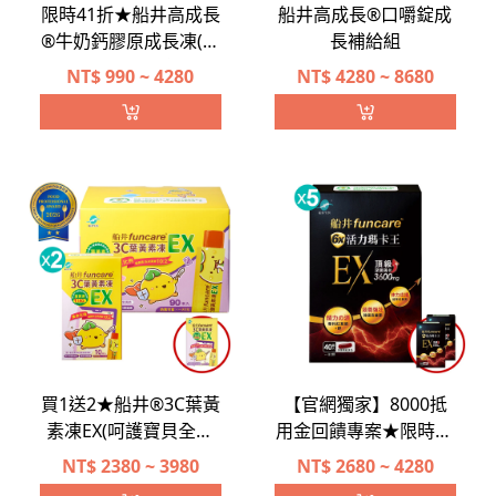
限時41折★船井高成長
船井高成長®口嚼錠成
®牛奶鈣膠原成長凍(高
長補給組
酵水解配方)滿意體驗
NT$
990 ~ 4280
NT$
4280 ~ 8680
組+送1包(奶素可食)
買1送2★船井®3C葉黃
【官網獨家】8000抵
素凍EX(呵護寶貝全新
用金回饋專案★限時37
升級)
折★頂級深黑瑪卡
NT$
2380 ~ 3980
NT$
2680 ~ 4280
3600mg★船井®6X活