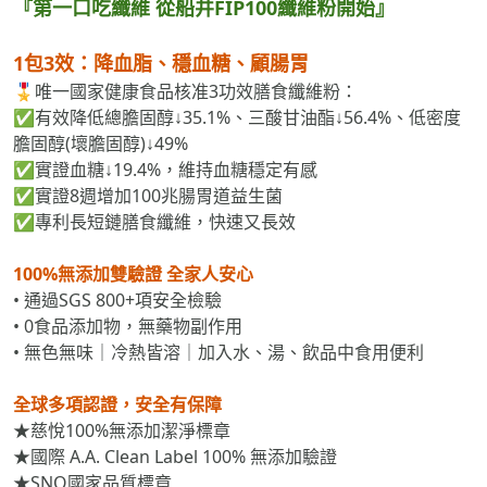
1包3效：降血脂、穩血糖、顧腸胃
🎖️唯一國家健康食品核准3功效膳食纖維粉：
✅有效降低總膽固醇↓35.1%、三酸甘油酯↓56.4%、低密度
膽固醇(壞膽固醇)↓49%
✅實證血糖↓19.4%，維持血糖穩定有感
✅實證8週增加100兆腸胃道益生菌
✅專利長短鏈膳食纖維，快速又長效
100%無添加雙驗證 全家人安心
• 通過SGS 800+項安全檢驗
• 0食品添加物，無藥物副作用
• 無色無味｜冷熱皆溶｜加入水、湯、飲品中食用便利
全球多項認證，安全有保障
★慈悅100%無添加潔淨標章
★國際 A.A. Clean Label 100% 無添加驗證
★SNQ國家品質標章
★Monde Selection世界品質金獎