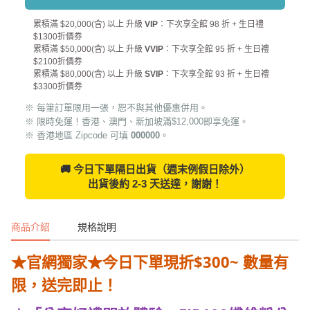
累積滿 $20,000(含) 以上 升級
VIP
：下次享全館 98 折 + 生日禮
$1300折價券
累積滿 $50,000(含) 以上 升級
VVIP
：下次享全館 95 折 + 生日禮
$2100折價券
累積滿 $80,000(含) 以上 升級
SVIP
：下次享全館 93 折 + 生日禮
$3300折價券
※ 每筆訂單限用一張，恕不與其他優惠併用。
※ 限時免運！香港、澳門、新加坡滿$12,000即享免運。
※ 香港地區 Zipcode 可填
000000
。
🚚 今日下單隔日出貨（週末例假日除外）
出貨後約 2-3 天送達，謝謝！
商品介紹
規格說明
★官網獨家★今日下單現折$300~ 數量有
限，送完即止！
★「分享好禮開放體驗」FIP100纖維粉分