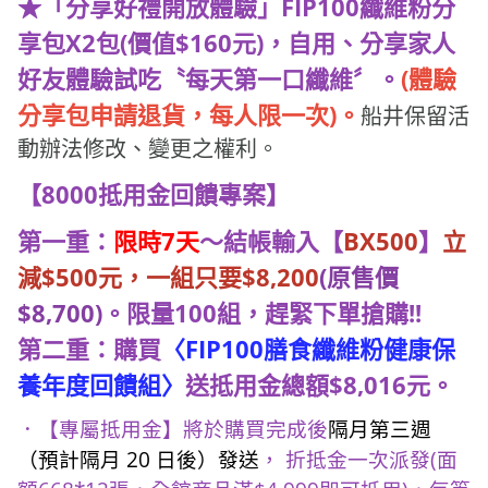
享包X2包(價值$160元)，自用、分享家人
好友體驗試吃〝每天第一口纖維〞。
(體驗
分享包申請退貨，每人限一次)。
船井保留活
動辦法修改、變更之權利。
【8000抵用金回饋專案】
第一重：
限時7天
～結帳輸入【
BX500
】
立
減$500元，一組只要$8,200
(原售價
$8,700)
。限量100組，趕緊下單搶購!!
第二重：購買
〈FIP100膳食纖維粉健康保
養年度回饋組〉
送抵用金總額$8,016元。
．【專屬抵用金】將於購買完成後
隔月第三週
（預計隔月 20 日後）發送
， 折抵金一次派發(面
額668*12張，全館商品滿$4,999即可抵用)，每筆