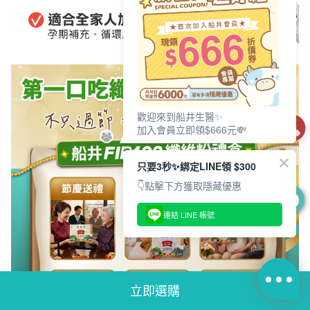
歡迎來到船井生醫✨
加入會員立即領$666元💸
只要3秒✨綁定LINE領 $300
👇點擊下方獲取隱藏優惠
0
連結 LINE 帳號
立即選購