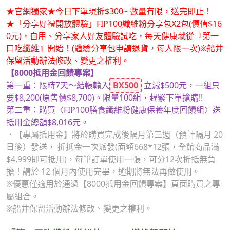
★官網獨家★今日下單現折$300~ 數量有限，送完即止！
★「分享好禮開放體驗」FIP100纖維粉分享包X2包(價值$16
0元)，自用、分享家人好友體驗試吃，每天健康就從『第一
口吃纖維』開始！(體驗分享包申請退貨，每人限一次)※船井
保留活動辦法修改、變更之權利。
【8000抵用金回饋專案】
第一重：限時7天～結帳輸入
BX500
立減$500元，一組只
要$8,200(原售價$8,700)。限量100組，趕緊下單搶購!!
第二重：購買〈FIP100膳食纖維粉健康保養年度回饋組〉送
抵用金總額$8,016元。
．【專屬抵用金】將於購買完成後隔月第三週（預計隔月 20
日後）發送， 折抵金一次派發(面額668*12張，全館商品滿
$4,999即可抵用)，每筆訂單使用一張，可分12次折抵無負
擔！請於 12 個月內使用完畢，逾期將無法再做使用。
※優惠僅適用於通過【8000抵用金回饋專案】頁面購買之專
屬組合。
※船井保留活動辦法修改、變更之權利。
『第一口吃纖維 從船井FIP100纖維粉開始』