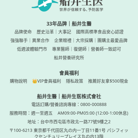
33年品牌｜船井生醫
品牌使命
歷史沿革｜大事記
國際高標準食品安心認證
強強聯手｜異業合作
企業贈禮｜大宗採購｜團購主最愛品牌
低週波體驗門市
專業醫師｜復健師｜營養師一致認可
船井營養研究所
會員福利
購物說明
👑VIP會員福利
隱私政策
推薦好友拿$500現金
船井生醫｜船井生医株式會社
電話訂購/營養諮詢專線：0800-000888
服務時間：週一至週五
AM09:00-PM05:00 (12:00-1:00休息)
地址：台中市西屯區市政北一路77號9樓之2
〒100-6213 東京都千代田区丸の内一丁目11番1号 パシフィッ