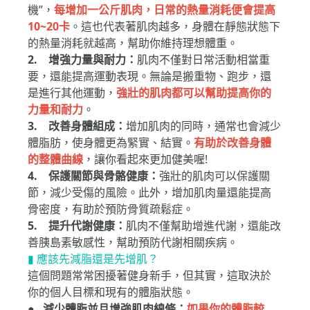
1. 提高基礎代謝率：
肌肉組織是消耗熱量的“燃燒
機”，
每增加一公斤肌肉，日常的熱量消耗便會提高
10~20卡
。這也代表著肌肉越多，身體在靜態狀態下
的熱量消耗就越高，幫助你維持理想體重。
2. 增強力量與耐力：
肌肉不僅對日常活動相當重
要，還能提高運動表現。無論是搬重物、跑步，還
是進行其他運動，
強壯的肌肉都可以幫助提高你的
力量和耐力
。
3. 改善身體組成：
增加肌肉的同時，通常也會減少
體脂肪，使身體更為緊實、結實。
有助於改善身體
的整體曲線
，讓你看起來更加健美喔!
4. 保護關節與骨骼健康：
強壯的肌肉可以保護關
節，減少受傷的風險。此外，增加肌肉量還能提高
骨密度，有助於預防骨質疏鬆症。
5. 提升代謝健康：
肌肉不僅幫助增進代謝，還能改
善胰島素敏感性，幫助預防代謝相關疾病。
▮ 應該先減脂還是先增肌？
這個問題常常困擾著健身新手，但其實，這取決於
你的個人目標和現有的體脂狀態。