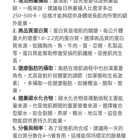
1. 增加熱量攝取：
要增肌，首先需要保證熱量盈
餘。一般來說，建議每日熱量攝入比需求多出
250~500卡，這樣才能夠提供身體增長肌肉所需的額
外能量。
2. 高品質蛋白質：
蛋白質是增肌的關鍵。每公斤體
重大約需要1.6~2.2克的蛋白質。選擇高品質的蛋白
質來源，如雞胸肉、魚、牛肉、蛋、豆類、乳製品
等。蛋白質能幫助修復受損的肌纖維，促進肌肉生
長。
3. 健康脂肪的攝取：
脂肪在增肌過程中也扮演重要
角色，尤其是對於荷爾蒙的調節（如睪酮和生長激
素）。多攝取一些健康脂肪，如橄欖油、酪梨、堅
果。
4. 適量碳水化合物：
碳水化合物是運動過程主要能
量來源，也是增肌期間的重要營養來源。選擇複合
型碳水，如全穀類、燕麥、糙米、地瓜等，這些食
物能提供更持久的能量。
5. 分餐與頻率：
為了促進肌肉合成，建議將一天的