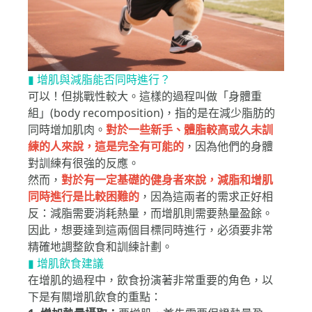
▮ 增肌與減脂能否同時進行？
可以！但挑戰性較大。這樣的過程叫做「身體重
組」(body recomposition)，指的是在減少脂肪的
同時增加肌肉。
對於一些新手、體脂較高或久未訓
練的人來說，這是完全有可能的
，因為他們的身體
對訓練有很強的反應。
然而，
對於有一定基礎的健身者來說，減脂和增肌
同時進行是比較困難的
，因為這兩者的需求正好相
反：減脂需要消耗熱量，而增肌則需要熱量盈餘。
因此，想要達到這兩個目標同時進行，必須要非常
精確地調整飲食和訓練計劃。
▮ 增肌飲食建議
在增肌的過程中，飲食扮演著非常重要的角色，以
下是有關增肌飲食的重點：