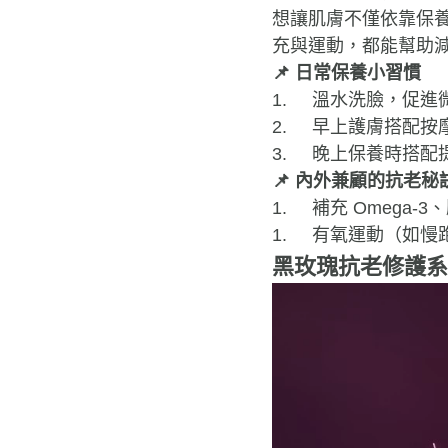
想讓肌膚不僅依靠保
充與運動，都能幫助
📌
日常保養小習慣
1.
溫水洗臉，促進
2.
早上護膚搭配按
3.
晚上保養時搭配
📌
內外兼顧的抗老秘
1.
補充 Omega
1.
有氧運動（如慢
黑玫瑰抗老修護系