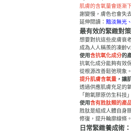
肌膚的含氧量會逐漸
謝變慢，膚色也會失
延伸閱讀：
黯淡無光
最有效的緊緻對策
想要對抗這些皮膚衰
成為人人稱羨的凍齡V
使用
含抗氧化成分
的
抗氧化成分能夠有效
從根源改善鬆弛現象
提升肌膚含氧量
，讓
透過供應肌膚充足的
「飽氧膠原仿生科技
使用
含有胜肽類的產
胜肽是組成人體自身
修復，提升輪廓線條
日常緊緻養成術：