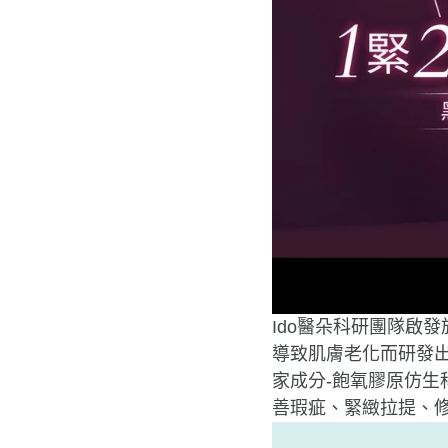
Ido
醫朵科研團隊啟發
導致肌膚老化而研發
家成分-飽氧膠原仿生
善瑕疵、緊緻拉提、