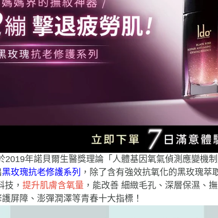
於2019年諾貝爾生醫獎理論「人體基因氧氣偵測應變機
出
黑玫瑰抗老修護系列
，除了含有強效抗氧化的黑玫瑰萃
科技，
提升肌膚含氧量
，能改善 細緻毛孔、深層保濕、
修護屏障、澎彈潤澤等青春十大指標！