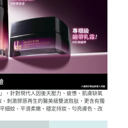
制」，針對現代人因後天壓力、疲憊、肌膚缺氧
取、刺激膠原再生的醫美級雙波胜肽，更含有獨
撫平細紋、平滑柔嫩、穩定持妝、勻亮膚色、改