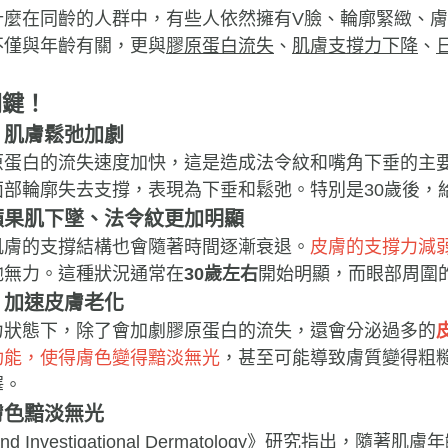
什麼在同齡的人群中，有些人依然擁有V臉、輪廓緊緻、
不僅與年齡有關，更與
膠原蛋白流失
、
肌膚支撐力下降
、
關鍵！
，肌膚鬆弛加劇
原蛋白的流失速度加快，這是造成法令紋和嘴角下垂的主
面部輪廓失去支撐，表現為下垂和鬆弛。特別是30歲後，
蘋果肌下墜、法令紋更加明顯
肌膚的支撐結構也會隨著時間逐漸衰退。
皮膚的支撐力減
弛無力。這種狀況通常在
30歲左右
開始明顯，而眼部周圍
，加速皮膚老化
力狀態下，除了會加劇膠原蛋白的流失，還會分泌過多的
功能，使得膚色變得黯淡無光
，甚至可能導致膚質變得粗
澤。
膚色黯淡無光
metic and Investigational Dermatology