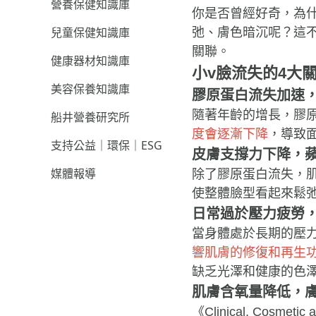
營養保健知識庫
你是否曾經好奇，為
兒童保健知識庫
弛、膚色暗沉呢？這
關聯。
健康器材知識庫
小v臉流失的4大
美容保養知識庫
膠原蛋白流失加速
隨著年齡的增長，膠
船井營養研究所
度會逐漸下降
，導致
支持公益｜環保｜ESG
皮膚支撐力下降，
媒體報導
除了膠原蛋白流失，
使整體臉型看起來鬆
日常過於壓力疲勞
當身體處於長期的壓
響肌膚的修復和再生
缺乏光澤和健康的色
肌膚含氧量降低，
《Clinical, Cos