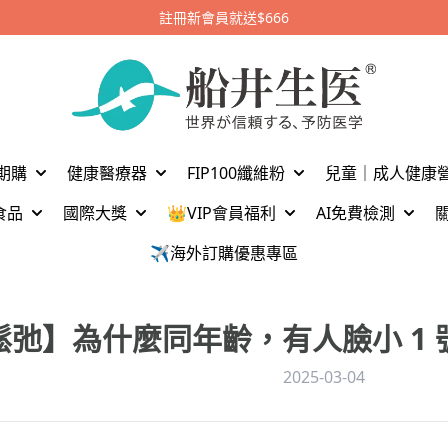
加入官方LINE好友留言【船井驚喜購】立刻領取$1,300元
期購
健康醫療器
FIP100纖維粉
兒童｜成人健康
食品
國際大獎
👑VIP會員福利
AI免費檢測
✈️海外訂購優惠專區
.鬆弛】為什麼同年齡，有人臉小 1 
2025-03-04