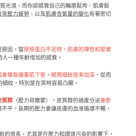
膚質光滑，而你卻感覺自己的輪廓鬆垮、肌膚鬆
日常壓力疲勞
、以及
肌膚含氧量的變化
有著密切
要原因。當
膠原蛋白不足時，肌膚的彈性和緊實
給人一種年齡增加的感覺。
弱會導致蘋果肌下垂
，
眼周細紋逐漸加深
，從而
的細紋，特別是在笑時容易凸顯。
皮質醇
（壓力荷爾蒙）。皮質醇的過度分泌
會影
糙不平。長期的壓力會讓皮膚的血液循環不暢，
》研究指出，隨著肌膚年齡的增長，尤其是在壓力和環境污染的影響下，