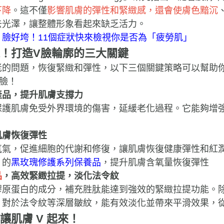
下降
。這不僅
影響肌膚的彈性和緊緻感，還會使膚色黯沉
去光澤，讓整體形象看起來缺乏活力。
、臉好垮！11個症狀快來檢視你是否為「疲勞肌」
！打造V臉輪廓的三大關鍵
老的問題，恢復緊緻和彈性，以下三個關鍵策略可以幫助
臉！
產品，提升肌膚支撐力
保護肌膚免受外界環境的傷害，延緩老化過程。它能夠增
。
肌膚恢復彈性
氧氣，促進細胞的代謝和修復，讓肌膚恢復健康彈性和紅
」的
黑玫瑰修護系列保養品
，提升肌膚含氧量恢復彈性
品
，高效緊緻拉提，淡化法令紋
膠原蛋白的成分，補充胜肽能達到強效的緊緻拉提功能。
。對於法令紋等深層皺紋，能有效淡化並帶來平滑效果，
讓肌膚 V 起來！