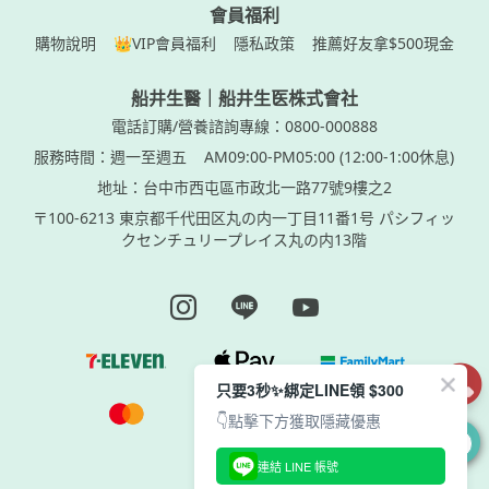
會員福利
購物說明
👑VIP會員福利
隱私政策
推薦好友拿$500現金
船井生醫｜船井生医株式會社
電話訂購/營養諮詢專線：0800-000888
服務時間：週一至週五
AM09:00-PM05:00 (12:00-1:00休息)
地址：台中市西屯區市政北一路77號9樓之2
〒100-6213 東京都千代田区丸の内一丁目11番1号 パシフィッ
クセンチュリープレイス丸の内13階
Instagram page
Line page
Youtube page
只要3秒✨綁定LINE領 $300
👇點擊下方獲取隱藏優惠
0
連結 LINE 帳號