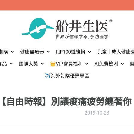
加入官方LINE好友留言【船井驚喜購】立刻領取$1,300元
期購
健康醫療器
FIP100纖維粉
兒童｜成人健康
食品
國際大獎
👑VIP會員福利
AI免費檢測
✈️海外訂購優惠專區
【自由時報】別讓痠痛疲勞纏著你
2019-10-23