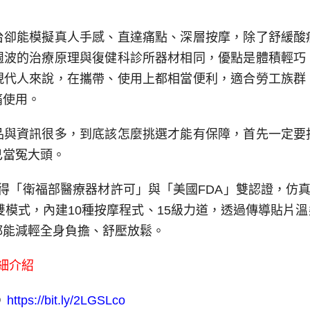
台卻能模擬真人手感、直達痛點、深層按摩，除了舒緩酸
週波的治療原理與復健科診所器材相同，優點是體積輕巧
現代人來說，在攜帶、使用上都相當便利，適合勞工族群
痛使用。
品與資訊很多，到底該怎麼挑選才能有保障，首先一定要
己當冤大頭。
得「衛福部醫療器材許可」與「美國FDA」雙認證，仿真
雙模式，內建10種按摩程式、15級力道，透過傳導貼片
都能減輕全身負擔、舒壓放鬆。
細介紹
@
https://bit.ly/2LGSLco