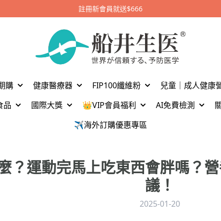
加入官方LINE好友留言【船井驚喜購】立刻領取$1,300元
期購
健康醫療器
FIP100纖維粉
兒童｜成人健康
食品
國際大獎
👑VIP會員福利
AI免費檢測
✈️海外訂購優惠專區
什麼？運動完馬上吃東西會胖嗎？
議！
2025-01-20