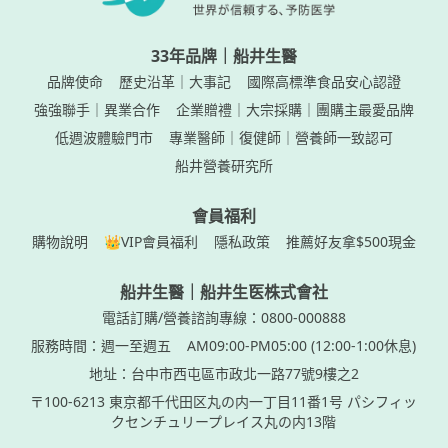
33年品牌｜船井生醫
品牌使命
歷史沿革｜大事記
國際高標準食品安心認證
強強聯手｜異業合作
企業贈禮｜大宗採購｜團購主最愛品牌
低週波體驗門市
專業醫師｜復健師｜營養師一致認可
船井營養研究所
會員福利
購物說明
👑VIP會員福利
隱私政策
推薦好友拿$500現金
船井生醫｜船井生医株式會社
電話訂購/營養諮詢專線：0800-000888
服務時間：週一至週五
AM09:00-PM05:00 (12:00-1:00休息)
地址：台中市西屯區市政北一路77號9樓之2
〒100-6213 東京都千代田区丸の内一丁目11番1号 パシフィッ
クセンチュリープレイス丸の内13階