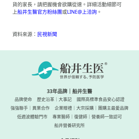
惠！一年一度的超值特惠活動，無論是想補貨、囤
貨的家長，請把握機會欲購從速。詳細活動細節可
上
船井生醫官方粉絲團
或
LINE@上洽詢
。
資料來源：
民視新聞
33年品牌｜船井生醫
品牌使命
歷史沿革｜大事記
國際高標準食品安心認證
強強聯手｜異業合作
企業贈禮｜大宗採購｜團購主最愛品牌
低週波體驗門市
專業醫師｜復健師｜營養師一致認可
船井營養研究所