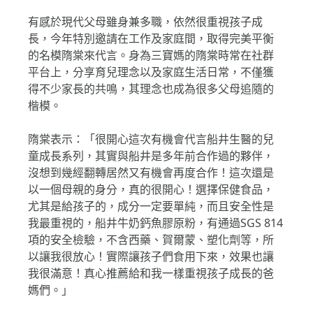
有感於現代父母雖身兼多職，依然很重視孩子成
長，今年特別邀請在工作及家庭間，取得完美平衡
的名模隋棠來代言。身為三寶媽的隋棠時常在社群
平台上，分享育兒理念以及家庭生活日常，不僅獲
得不少家長的共鳴，其理念也成為很多父母追隨的
楷模。
隋棠表示：「很開心這次有機會代言船井生醫的兒
童成長系列，其實與船井是多年前合作過的夥伴，
沒想到幾經翻轉居然又有機會再度合作！這次還是
以一個母親的身分，真的很開心！選擇保健食品，
尤其是給孩子的，成分一定要單純，而且安全性是
我最重視的，船井牛奶鈣魚膠原粉，有通過SGS 814
項的安全檢驗，不含西藥、賀爾蒙、塑化劑等，所
以讓我很放心！實際讓孩子們食用下來，效果也讓
我很滿意！真心推薦給和我一樣重視孩子成長的爸
媽們。」