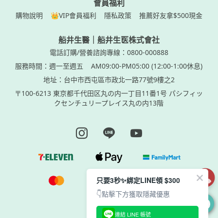
會員福利
購物說明
👑VIP會員福利
隱私政策
推薦好友拿$500現金
船井生醫｜船井生医株式會社
電話訂購/營養諮詢專線：0800-000888
服務時間：週一至週五
AM09:00-PM05:00 (12:00-1:00休息)
地址：台中市西屯區市政北一路77號9樓之2
〒100-6213 東京都千代田区丸の内一丁目11番1号 パシフィッ
クセンチュリープレイス丸の内13階
Instagram page
Line page
Youtube page
只要3秒✨綁定LINE領 $300
👇點擊下方獲取隱藏優惠
0
連結 LINE 帳號