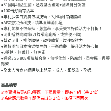
●100倍好菌存活率
●專利肽蛋白雙層包埋技術，7小時耐胃酸膽鹼
●AI智慧定殖科技，精準直達消化道
●專利菌株不怕辛辣、蔥薑蒜，享受美食好菌活力不打折！
●消化道雙向調節(改善常跑廁所、或排便不順)
●幫助消化、排便順暢、調整體質、增強保護力
●獨特添加日本快樂益生菌，平衡菌叢，提升活力好心情
●0蔗糖、無香料、無色素
●通過SGS 808項檢驗合格，無塑化劑、防腐劑、重金屬、農藥
殘留
●全家人可食 (4個月以上兒童、成人、銀髮族、孕婦)
商品摘要
※本賣場為買A送B專區，下單數量 1 即為 1 組（共 2 盒）
※系統顯示數量 1 即代表出貨 2 盒，無須下單兩次