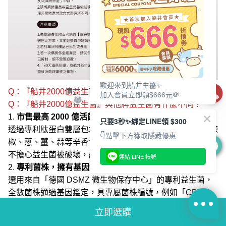
Q：『船井2000億益生菌』與他牌益生菌有什麼不同？
歡迎來到船井生醫✨
Q：『船井2000億益生菌』與他牌益生菌有什麼不同？
加入會員立即領$666元💸
1.
市售最高 2000 億活菌數，每包存活率高達 100 倍！
透過專利肽蛋白雙層包埋技術，能耐胃酸膽鹼，同時抵禦辣
只要3秒✨綁定LINE領 $300
椒、蔥、薑、蒜等辛香食材，適合亞洲飲食習慣，吃美食也
👇點擊下方獲取隱藏優惠
不擔心益生菌被破壞，讓保健效果更有感。
0
連結 LINE 帳號
2.
專利菌株，擁有基因鑑定與國際身分認證
選用來自「德國 DSMZ 微生物保存中心」的專利益生菌，
全數菌株通過基因鑑定，具專屬菌株編號，例如「CBT
LA1」代表嗜酸乳桿菌的唯一身分碼。
3.
純淨無加糖，友善各族群
立即選購
配方不添加蔗糖、人工甜味劑、香料、色素，經 SGS 808