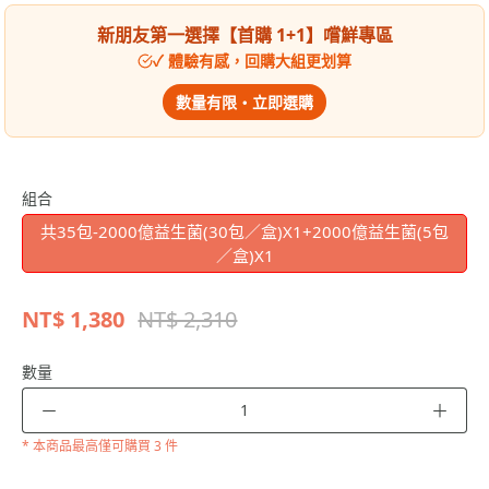
新朋友第一選擇【首購 1+1】嚐鮮專區
✓ 體驗有感，回購大組更划算
數量有限・立即選購
組合
共35包-2000億益生菌(30包／盒)X1+2000億益生菌(5包
／盒)X1
NT$
1,380
NT$ 2,310
數量
－
＋
* 本商品
最高僅可購買 3 件