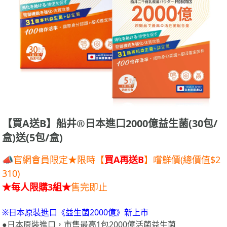
【買A送B】船井®日本進口2000億益生菌(30包/
盒)送(5包/盒)
📣官網會員限定★限時【
買A再送B
】嚐鮮價(總價值$2
310)
★每人限購3組★
售完即止
※日本原裝進口《益生菌2000億》新上市
●日本原裝進口，市售最高1包2000億活菌益生菌
●31國專利益生菌，通過基因鑑定+國際身分認證