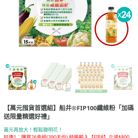
【萬元囤貨首選組】船井®FIP100纖維粉「加碼
送限量精選好禮」
萬元再放大！輕鬆聰明花！
好康1：購買26盒組(390天份) 結帳輸入【FIP8】立減$800