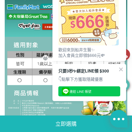
歡迎來到船井生醫✨
加入會員立即領$666元💸
只要3秒✨綁定LINE領 $300
👇點擊下方獲取隱藏優惠
0
連結 LINE 帳號
立即選購