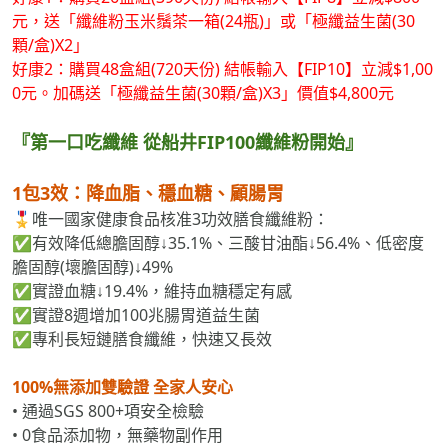
元，送「纖維粉玉米鬚茶一箱(24瓶)」或「極纖益生菌(30
顆/盒)X2」
好康2：購買48盒組(720天份) 結帳輸入【FIP10】立減$1,00
0元。加碼送「極纖益生菌(30顆/盒)X3」價值$4,800元
『第一口吃纖維 從船井FIP100纖維粉開始』
1包3效：降血脂、穩血糖、顧腸胃
🎖️唯一國家健康食品核准3功效膳食纖維粉：
✅有效降低總膽固醇↓35.1%、三酸甘油酯↓56.4%、低密度
膽固醇(壞膽固醇)↓49%
✅實證血糖↓19.4%，維持血糖穩定有感
✅實證8週增加100兆腸胃道益生菌
✅專利長短鏈膳食纖維，快速又長效
100%無添加雙驗證 全家人安心
• 通過SGS 800+項安全檢驗
• 0食品添加物，無藥物副作用