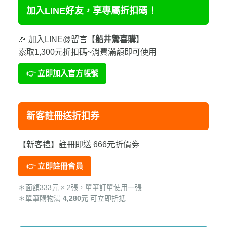
加入LINE好友，享專屬折扣碼！
🎉 加入LINE@留言【
船井驚喜購
】
索取1,300元折扣碼~消費滿額即可使用
👉 立即加入官方帳號
新客註冊送折扣券
【新客禮】註冊即送 666元折價劵
👉 立即註冊會員
＊面額333元 × 2張，單筆訂單使用一張
＊單筆購物滿
4,280元
可立即折抵