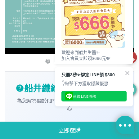
歡迎來到船井生醫✨
加入會員立即領$666元💸
只要3秒✨綁定LINE領 $300
船井纖維粉 常見問題 FAQ
👇點擊下方獲取隱藏優惠
0
為您解答關於FIP100纖維粉的疑問，讓挑選更安
連結 LINE 帳號
心
立即選購
Q.
船井FIP100纖維粉什麼時候吃？為