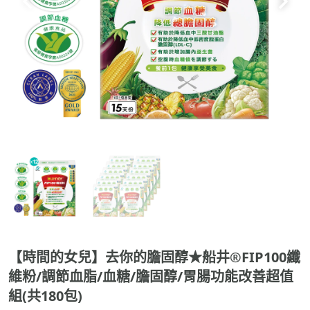
【時間的女兒】去你的膽固醇★船井®FIP100纖
維粉/調節血脂/血糖/膽固醇/胃腸功能改善超值
組(共180包)