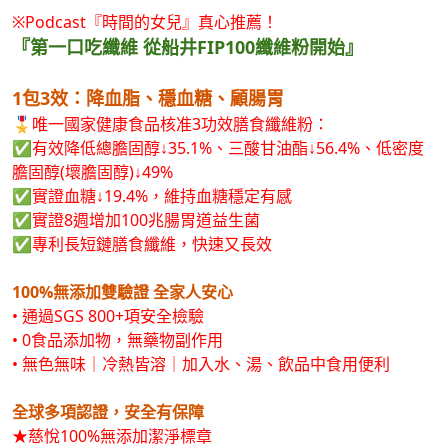
※Podcast『時間的女兒』真心推薦！
『第一口吃纖維 從船井FIP100纖維粉開始』
1包3效：降血脂、穩血糖、顧腸胃
🎖️唯一國家健康食品核准3功效膳食纖維粉：
✅有效降低總膽固醇↓35.1%、三酸甘油酯↓56.4%、低密度
膽固醇(壞膽固醇)↓49%
✅實證血糖↓19.4%，維持血糖穩定有感
✅實證8週增加100兆腸胃道益生菌
✅專利長短鏈膳食纖維，快速又長效
100%無添加雙驗證 全家人安心
• 通過SGS 800+項安全檢驗
• 0食品添加物，無藥物副作用
• 無色無味｜冷熱皆溶｜加入水、湯、飲品中食用便利
全球多項認證，安全有保障
★慈悅100%無添加潔淨標章
★國際 A.A. Clean Label 100% 無添加驗證