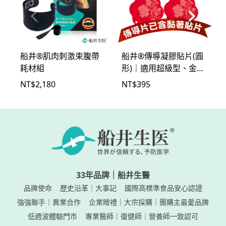
船井®肌肉刺激束腹帶
船井®傳導凝膠貼片(圓
耗材組
形)｜適用超級型、金版
燃燒機主機
NT$
2,180
NT$
395
33年品牌｜船井生醫
品牌使命
歷史沿革｜大事記
國際高標準食品安心認證
強強聯手｜異業合作
企業贈禮｜大宗採購｜團購主最愛品牌
低週波體驗門市
專業醫師｜復健師｜營養師一致認可