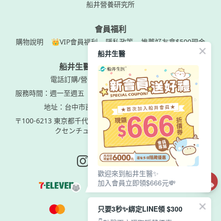
船井營養研究所
會員福利
購物說明
👑VIP會員福利
隱私政策
推薦好友拿$500現金
船井生醫
船井生醫｜船井生医株式會社
電話訂購/營養諮詢專線：0800-000888
服務時間：週一至週五
AM09:00-PM05:00 (12:00-1:00休息)
地址：台中市西屯區市政北一路77號9樓之2
〒100-6213 東京都千代田区丸の内一丁目11番1号 パシフィッ
クセンチュリープレイス丸の内13階
Instagram page
Line page
Youtube page
歡迎來到船井生醫✨
加入會員立即領$666元💸
只要3秒✨綁定LINE領 $300