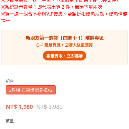
※本賣場為買一送一專區，下單數量 1 即為 1 組（共 2 件）
※系統顯示數量 1 即代表出貨 2 件，無須下單兩次
※買一送一組合不參與VIP優惠、全館折扣優惠活動，優惠僅能
擇一
新朋友第一選擇【首購 1+1】嚐鮮專區
✓ 體驗有感，回購大組更划算
數量有限・立即選購
組合
2件組-石墨烯塑身褲X2
NT$
1,980
NT$ 3,980
數量