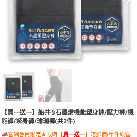
【買一送一】船井®石墨烯機能塑身褲/壓力褲/機
能褲/緊身褲/瑜珈褲(共2件)
📣官網會員限定★限時【
買一送一
】嚐鮮價(單件原售