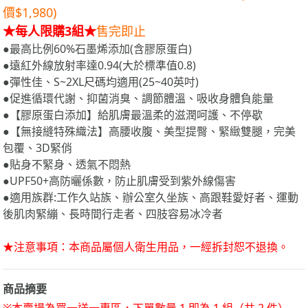
價$1,980)
★每人限購3組★
售完即止
●最高比例60%石墨烯添加(含膠原蛋白)
●遠紅外線放射率達0.94(大於標準值0.8)
●彈性佳、S~2XL尺碼均適用(25~40英吋)
●促進循環代謝、抑菌消臭、調節體溫、吸收身體負能量
●【膠原蛋白添加】給肌膚最溫柔的滋潤呵護、不停歇
●【無接縫特殊織法】高腰收腹、美型提臀、緊緻雙腿，完美
包覆、3D緊俏
●貼身不緊身、透氣不悶熱
●UPF50+高防曬係數，防止肌膚受到紫外線傷害
●適用族群:工作久站族、辦公室久坐族、高跟鞋愛好者、運動
後肌肉緊繃、長時間行走者、四肢容易冰冷者
★注意事項：本商品屬個人衛生用品，一經拆封恕不退換。
商品摘要