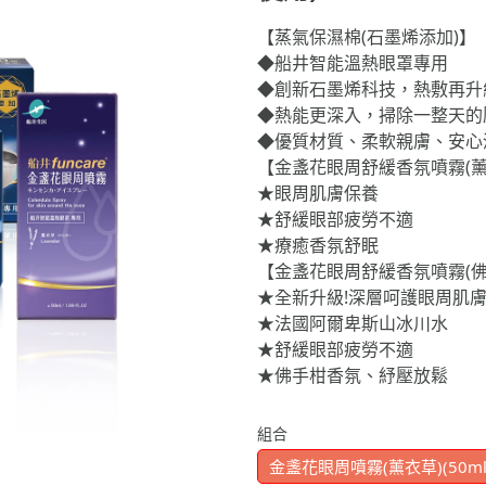
【蒸氣保濕棉(石墨烯添加)】
◆船井智能溫熱眼罩專用
◆創新石墨烯科技，熱敷再升級
◆熱能更深入，掃除一整天的
◆優質材質、柔軟親膚、安心
【金盞花眼周舒緩香氛噴霧(薰
★眼周肌膚保養
★舒緩眼部疲勞不適
★療癒香氛舒眠
【金盞花眼周舒緩香氛噴霧(佛
★全新升級!深層呵護眼周肌
★法國阿爾卑斯山冰川水
★舒緩眼部疲勞不適
★佛手柑香氛、紓壓放鬆
組合
金盞花眼周噴霧(薰衣草)(50ml