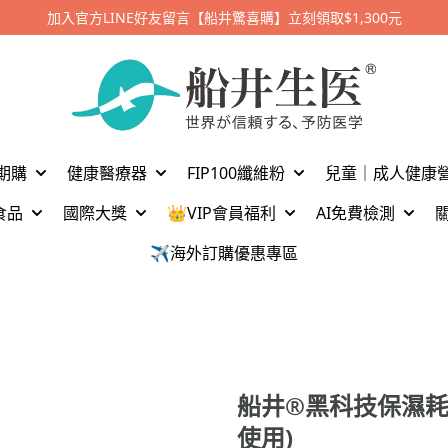
加入官方LINE好友留言【船井驚喜購】立刻領取$1,300元
期購
健康醫療器
FIP100纖維粉
兒童｜成人健康
食品
國際大獎
👑VIP會員福利
AI免費檢測
✈️海外訂購優惠專區
船井®黑科技保濕耗
使用)