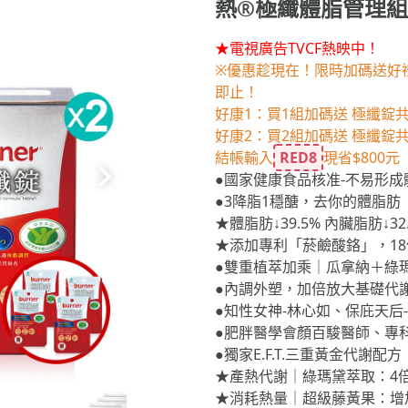
熱®極纖體脂管理組(
★電視廣告TVCF熱映中！
※優惠趁現在！限時加碼送好禮
即止！
好康1：買1組加碼送 極纖錠共1
好康2：買2組加碼送 極纖錠共16
結帳輸入
RED8
現省$800元
●國家健康食品核准-不易形成
●3降脂1穩醣，去你的體脂肪
★體脂肪↓39.5% 內臟脂肪↓32.
★添加專利「菸鹼酸鉻」，1
●雙重植萃加乘｜瓜拿納＋綠
●內調外塑，加倍放大基礎代
●知性女神-林心如、保庇天后
●肥胖醫學會顏百駿醫師、專科
●獨家E.F.T.三重黃金代謝配方
★產熱代謝｜綠瑪黛萃取：4
★消耗熱量｜超級藤黃果：增