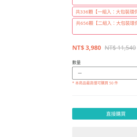
共336顆【一組入：大包裝環保組
共656顆【二組入：大包裝環保組
NT$
3,980
NT$ 11,540
數量
－
* 本商品
最高僅可購買 50 件
直接購買