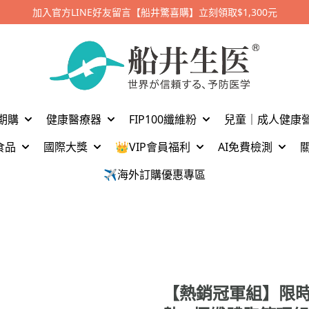
加入官方LINE好友留言【船井驚喜購】立刻領取$1,300元
期購
健康醫療器
FIP100纖維粉
兒童｜成人健康
食品
國際大獎
👑VIP會員福利
AI免費檢測
✈️海外訂購優惠專區
【熱銷冠軍組】限時買