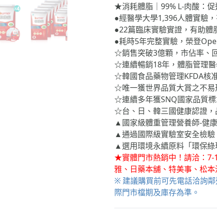
★消耗體脂｜99% L-肉酸
●經醫學大學1,396人體實驗
●22篇臨床實驗實證，有助體
●耗時5年完整實驗，榮登Ope
☆銷售突破3億顆，市佔率、回
☆連續暢銷18年，體脂管理
☆韓國食品藥物管理KFDA核
☆唯一獲世界品質大賞之不易
☆連續多年獲SNQ國家品質標
☆台、日、韓三國健康認證，
▲國家級體重管理營養師-健康
▲通過國際級實驗室安全檢驗
▲選用環境永續原料「環保綠
★實體門市熱銷中！請洽：7-
雅、日藥本舖、特美事、松本
※ 建議購買前可先電話洽詢
際門市檔期及庫存為準。