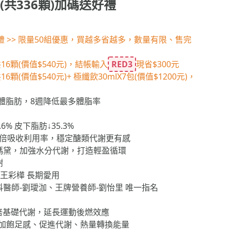
共336顆)加碼送好禮
 >> 限量50組優惠，買越多省越多，數量有限、售完
6顆(價值$540元)，結帳輸入
RED3
現省$300元
顆(價值$540元)+ 極纖飲30mlX7包(價值$1200元)，
體脂肪，8週降低最多體脂率
6% 皮下脂肪↓35.3%
8倍吸收利用率，穩定醣類代謝更有感
瑪黛，加強水分代謝，打造輕盈循環
謝
-王彩樺 長期愛用
醫師-劉璦泇、王牌營養師-劉怡里 唯一指名
倍基礎代謝，延長運動後燃效應
加飽足感、促進代謝、熱量轉換能量