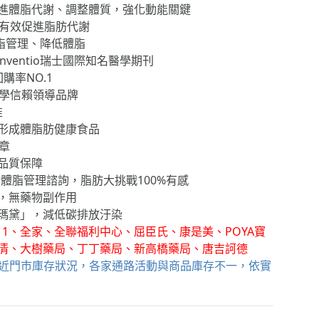
：促進體脂代謝、調整體質，強化動能關鍵
，有效促進脂肪代謝
脂管理、降低體脂
nventio瑞士國際知名醫學期刊
購率NO.1
醫學信賴領導品牌
准
形成體脂肪健康食品
章
品質保障
體脂管理諮詢，脂肪大挑戰100%有感
，無藥物副作用
瑪黛」，減低碳排放汙染
11、全家、全聯福利中心、屈臣氏、康是美、POYA寶
清、大樹藥局、丁丁藥局、新高橋藥局、唐吉訶德
鄰近門市庫存狀況，各家通路活動與商品庫存不一，依實