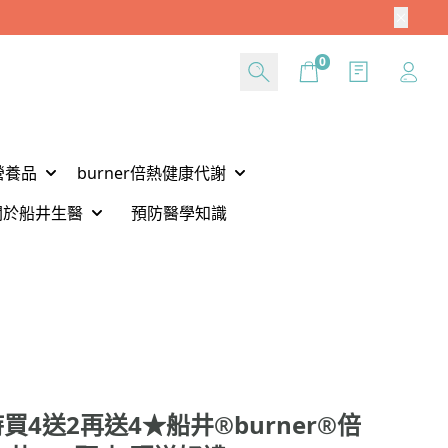
Cart
0
營養品
burner倍熱健康代謝
關於船井生醫
預防醫學知識
4送2再送4★船井®burner®倍