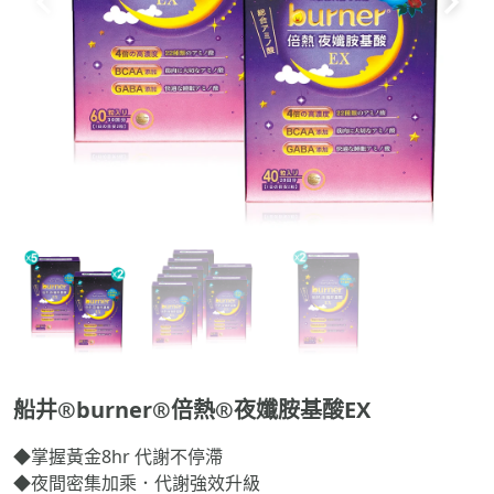
船井®burner®倍熱®夜孅胺基酸EX
◆掌握黃金8hr 代謝不停滯
◆夜間密集加乘．代謝強效升級
◆幫助入睡、一覺醒來窈窕好氣色