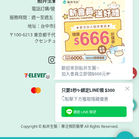
電話訂購/營養諮詢專線：0800-000888
服務時間：週一至週五
AM09:00-PM05:00 (12:00-1:00休息)
地址：台中市西屯區市政北一路77號9樓之2
〒100-6213 東京都千代田区丸の内一丁目11番1号 パシフィッ
クセンチュリープレイス丸の内13階
Instagram page
Line page
Youtube page
歡迎來到船井生醫✨
加入會員立即領$666元💸
只要3秒✨綁定LINE領 $300
👇點擊下方獲取隱藏優惠
0
連結 LINE 帳號
Copyright © 船井生醫｜專注預防醫學 All Rights Reserved.