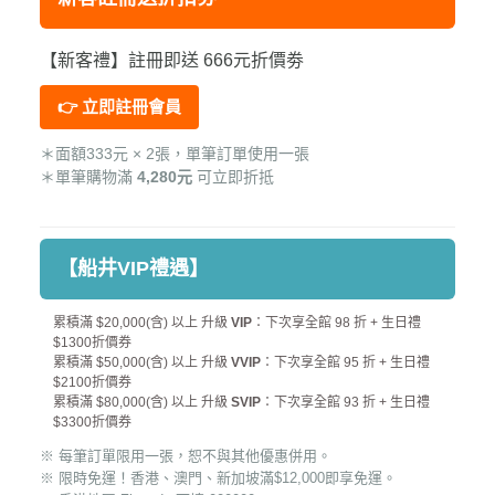
【新客禮】註冊即送 666元折價劵
👉 立即註冊會員
＊面額333元 × 2張，單筆訂單使用一張
＊單筆購物滿
4,280元
可立即折抵
【船井VIP禮遇】
累積滿 $20,000(含) 以上 升級
VIP
：下次享全館 98 折 + 生日禮
$1300折價券
累積滿 $50,000(含) 以上 升級
VVIP
：下次享全館 95 折 + 生日禮
$2100折價券
累積滿 $80,000(含) 以上 升級
SVIP
：下次享全館 93 折 + 生日禮
$3300折價券
※ 每筆訂單限用一張，恕不與其他優惠併用。
※ 限時免運！香港、澳門、新加坡滿$12,000即享免運。
※ 香港地區 Zipcode 可填
000000
。