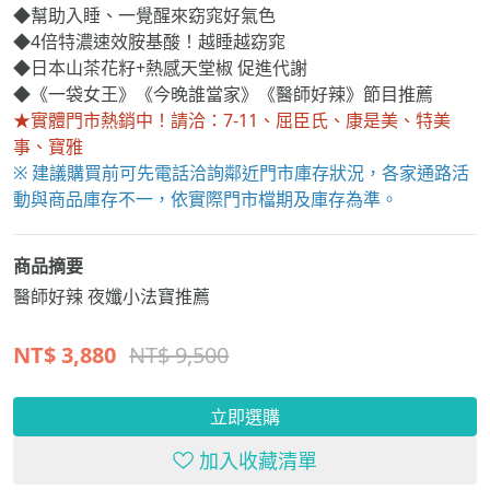
◆4倍特濃速效胺基酸！越睡越窈窕
◆日本山茶花籽+熱感天堂椒 促進代謝
◆《一袋女王》《今晚誰當家》《醫師好辣》節目推薦
★實體門市熱銷中！請洽：7-11、屈臣氏、康是美、特美
事、寶雅
※ 建議購買前可先電話洽詢鄰近門市庫存狀況，各家通路活
動與商品庫存不一，依實際門市檔期及庫存為準。
商品摘要
醫師好辣 夜孅小法寶推薦
NT$
3,880
NT$ 9,500
立即選購
加入收藏清單