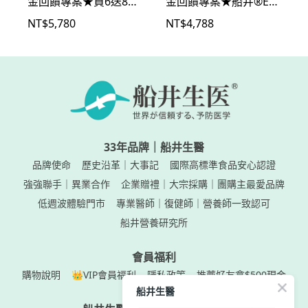
船井®burner®倍熱®
S動力式肌肉刺激器EX
NT$
5,780
NT$
4,788
極纖錠代謝激燃年度回
肌力強化鍛鍊組
饋組(共488顆)
33年品牌｜船井生醫
品牌使命
歷史沿革｜大事記
國際高標準食品安心認證
強強聯手｜異業合作
企業贈禮｜大宗採購｜團購主最愛品牌
低週波體驗門市
專業醫師｜復健師｜營養師一致認可
船井營養研究所
會員福利
購物說明
👑VIP會員福利
隱私政策
推薦好友拿$500現金
船井生醫
船井生醫｜船井生医株式會社