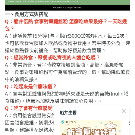
一、食用方式與搭配
Q：船井倍熱 食事對策纖維粉 怎麼吃效果最好？一天吃幾
包？
A：建議餐前15分鐘1包，搭配300CC的飲用水，每日2次；
也可依飲食習慣加入飲品或食物中食用。若平時多外食，建
議於重點餐次前補充，幫助做好餐前飲食管理。
Q：經常外食、聚餐或吃宵夜的人適合吃嗎？
A：非常適合。若平時較常接觸到高油、高糖、高澱粉餐
點，食事對策纖維粉可作為餐前管理的一環，幫助降低飲食
中的油糖負擔。
Q：吃起來是什麼味道？
A：食事對策纖維粉微甜的味道來源是天然的菊糖(Inulin膳
食纖維)，絕無添加糖及甜味劑請安心食用。。
Q：吃了會有什麼感受？會有副作用嗎？
A：食用後會感覺較有飽足感、餐後負擔較輕、排便順暢。
船井生醫
因含膳食纖維，初期少數人可能出現排氣增加或腸胃蠕動較
明顯，建議搭配足夠水分食用(個人體重*35毫升)；若有不
適，請停止食用並諮詢專業醫師或營養師。