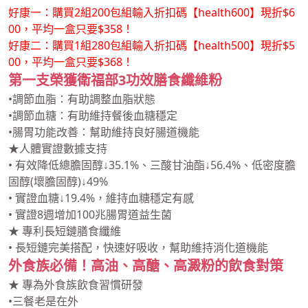
00，平均一盒只要$358！
好康二：購買1組280包組輸入折扣碼【health500】現折$5
00，平均一盒只要$368！
第一支榮獲衛福部3功效膳食纖維粉
•調節血脂：有助調整血脂狀態
•調節血糖：有助維持餐後血糖穩定
•腸胃功能改善：幫助維持良好腸道機能
★人體實證數據支持
• 有效降低總膽固醇↓35.1%、三酸甘油酯↓56.4%、低密度膽
固醇(壞膽固醇)↓49%
• 實證血糖↓19.4%，維持血糖穩定有感
• 實證8週增加100兆腸胃道益生菌
★ 專利長短鏈膳食纖維
• 長短鏈完美搭配，快速好吸收，幫助維持消化道機能
外食族必備！高油、高醣、高澱粉的飲食對策
★ 專為外食族飲食習慣研發
•三餐老是在外
•蔬菜攝取不足