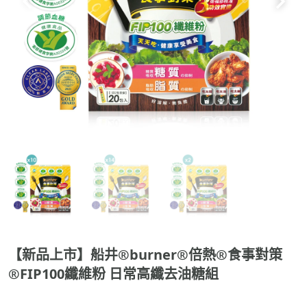
【新品上市】船井®burner®倍熱®食事對策
®FIP100纖維粉 日常高纖去油糖組
好康一：購買2組200包組輸入折扣碼【health600】現折$6