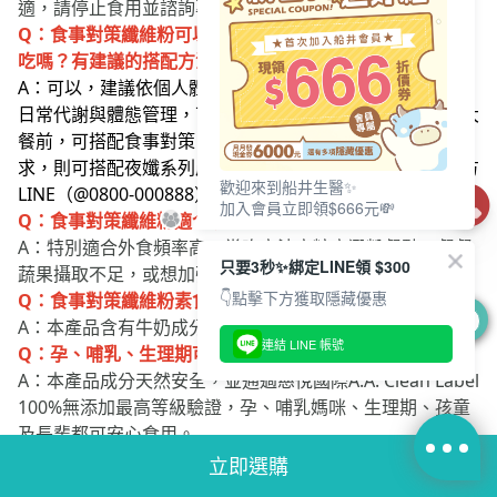
Q：食事對策纖維粉可以跟倍熱burner系列其他產品一起
吃嗎？有建議的搭配方法嗎？
A：可以，建議依個人體質與生活情境搭配食用。若想加強
日常代謝與體態管理，可搭配極纖錠；遇到聚餐、應酬或大
餐前，可搭配食事對策 EX GOLD；若有晚間舒緩與好眠需
求，則可搭配夜孅系列產品。若有疑問可加入船井生醫官方
LINE（@0800-000888）諮詢專業營養師。
歡迎來到船井生醫✨
Q：食事對策纖維粉適合哪些人吃？
加入會員立即領$666元💸
A：特別適合外食頻率高、常吃高油高糖高澱粉餐點、餐餐
蔬果攝取不足，或想加強餐前飲食管理的人食用。
只要3秒✨綁定LINE領 $300
Q：食事對策纖維粉素食者可以吃嗎？
👇點擊下方獲取隱藏優惠
A：本產品含有牛奶成分，為奶素可食。
0
Q：孕、哺乳、生理期可以食用嗎？
連結 LINE 帳號
A：本產品成分天然安全，並通過慈悅國際A.A. Clean Label
100%無添加最高等級驗證，孕、哺乳媽咪、生理期、孩童
及長輩都可安心食用。
Q：想要調節血糖、血脂，為什麼推薦選擇有「衛部健食字
第A00324號」的纖維粉？
立即選購
A：因為擁有該編號代表產品通過了極為嚴苛的動物與人體