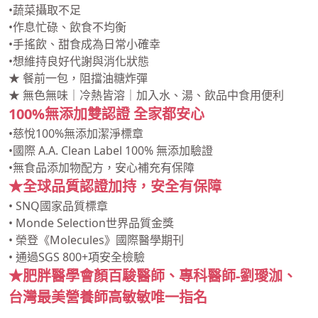
•作息忙碌、飲食不均衡
•手搖飲、甜食成為日常小確幸
•想維持良好代謝與消化狀態
★ 餐前一包，阻擋油糖炸彈
★ 無色無味｜冷熱皆溶｜加入水、湯、飲品中食用便利
100%無添加雙認證 全家都安心
•慈悅100%無添加潔淨標章
•國際 A.A. Clean Label 100% 無添加驗證
•無食品添加物配方，安心補充有保障
★全球品質認證加持，安全有保障
• SNQ國家品質標章
• Monde Selection世界品質金獎
• 榮登《Molecules》國際醫學期刊
• 通過SGS 800+項安全檢驗
★肥胖醫學會顏百駿醫師、專科醫師-劉璦泇、
台灣最美營養師高敏敏唯一指名