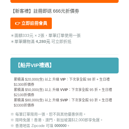
【新客禮】註冊即送 666元折價劵
👉 立即註冊會員
＊面額333元 × 2張，單筆訂單使用一張
＊單筆購物滿
4,280元
可立即折抵
【船井VIP禮遇】
累積滿 $20,000(含) 以上 升級
VIP
：下次享全館 98 折 + 生日禮
$1300折價券
累積滿 $50,000(含) 以上 升級
VVIP
：下次享全館 95 折 + 生日禮
$2100折價券
累積滿 $80,000(含) 以上 升級
SVIP
：下次享全館 93 折 + 生日禮
$3300折價券
※ 每筆訂單限用一張，恕不與其他優惠併用。
※ 限時免運！香港、澳門、新加坡滿$12,000即享免運。
※ 香港地區 Zipcode 可填
000000
。