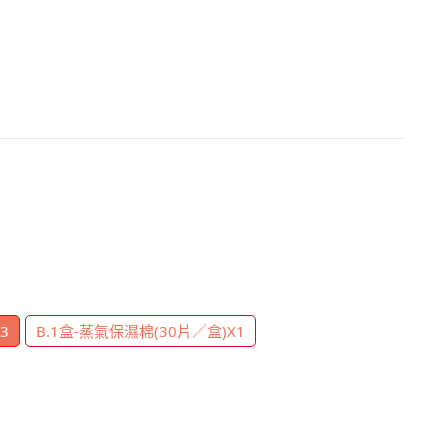
3
B.1盒-蒸氣保濕棉(30片／盒)X1