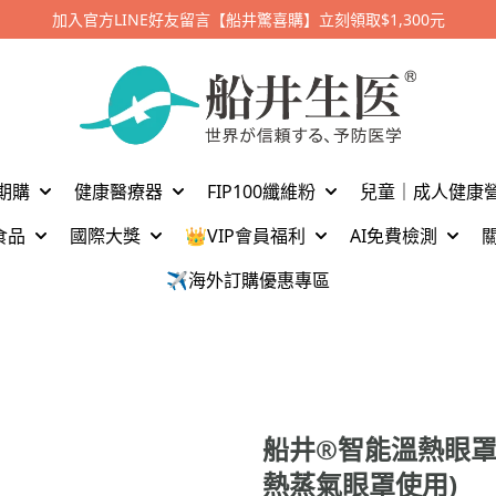
期購
健康醫療器
FIP100纖維粉
兒童｜成人健康
食品
國際大獎
👑VIP會員福利
AI免費檢測
✈️海外訂購優惠專區
船井®智能溫熱眼罩
熱蒸氣眼罩使用)