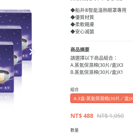
◆船井®智能溫熱眼罩專用
◆優質材質
◆柔軟親膚
◆安心滅菌
商品摘要
請選擇以下商品組合：
A.蒸氣保濕棉(30片/盒)X3
B.蒸氣保濕棉(30片/盒)X1
組合
A.3盒-蒸氣保濕棉(30片／盒)X
NT$
488
NT$ 1,050
數量