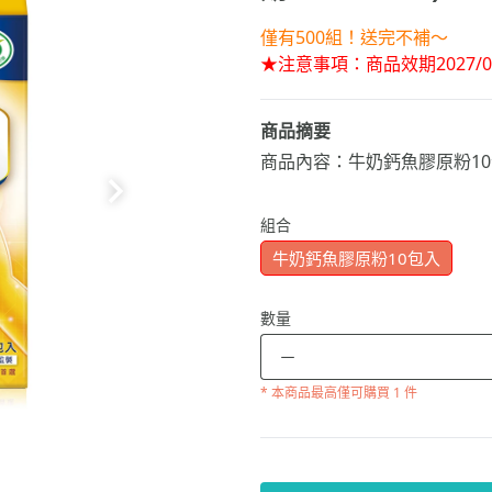
僅有500組！送完不補～
★注意事項：商品效期2027/
商品摘要
商品內容：牛奶鈣魚膠原粉1
組合
牛奶鈣魚膠原粉10包入
數量
－
* 本商品
最高僅可購買 1 件