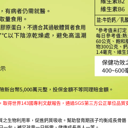
，取得世界143國專利文獻報告，通過SGS第三方公正單位品
加鈣質之生物利用率，促進鈣質吸收。幫助發育期孩子均衡成長骨
每日一包，補足孩童一日所需，健康成長高人一等。