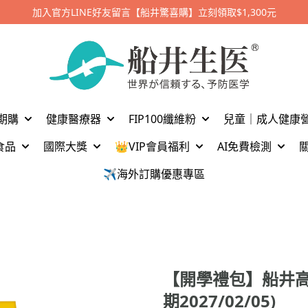
加入官方LINE好友留言【船井驚喜購】立刻領取$1,300元
期購
健康醫療器
FIP100纖維粉
兒童｜成人健康
食品
國際大獎
👑VIP會員福利
AI免費檢測
✈️海外訂購優惠專區
【開學禮包】船井高
期2027/02/05)