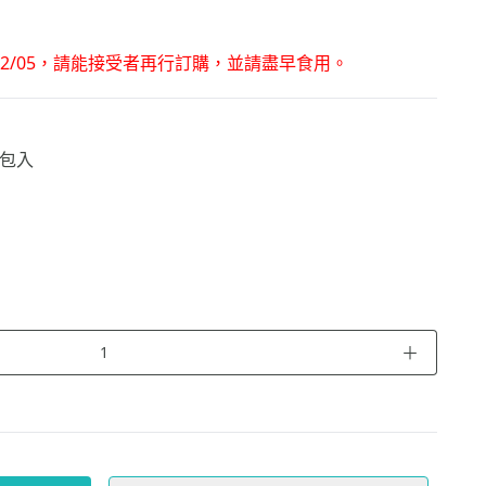
02/05，請能接受者再行訂購，並請盡早食用。
0包入
＋