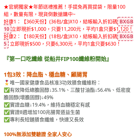
★官網獨家★年節送禮推薦！手提免再買提袋，限量100
組，數量有限，現貨倒數搶購中~
好康1：【360天份】(36包/盒)X10，結帳輸入折扣碼
BXGB
10
立即現折$1,000，只要11,200元，平均1盒只要$1,120！
好康2：【180天份】(18包/盒)X10，結帳輸入折扣碼
BXGB
5
立即現折$500，只要6,300元，平均1盒只要$630！
『第一口吃纖維 從船井FIP100纖維粉開始』
1包3效：降血脂、穩血糖、顧腸胃
🎖️唯一國家健康食品核准3功效膳食纖維粉：
✅有效降低總膽固醇↓35.1%、三酸甘油酯↓56.4%、低密度
膽固醇(壞膽固醇)↓49%
✅實證血糖↓19.4%，維持血糖穩定有感
✅實證8週增加100兆腸胃道益生菌
✅專利長短鏈膳食纖維，快速又長效
100%無添加雙驗證 全家人安心
• 通過SGS 800+項安全檢驗