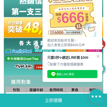
歡迎來到船井生醫✨
加入會員立即領$666元💸
只要3秒✨綁定LINE領 $300
👇點擊下方獲取隱藏優惠
0
連結 LINE 帳號
立即選購