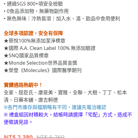
• 0食品添加物，無藥物副作用
• 無色無味｜冷熱皆溶｜加入水、湯、飲品中食用便利
全球多項認證，安全有保障
★慈悅100%無添加潔淨標章
★國際 A.A. Clean Label 100% 無添加驗證
★SNQ國家品質標章
★Monde Selection世界品質金獎
★榮登《Molecules》國際醫學期刊
實體通路熱銷中！
全家、屈臣氏、康是美、寶雅、全聯、大樹、丁丁、松本
清、日藥本舖、唐吉軻德
※各門市庫存與檔期略有不同，建議先電洽確認
※ 禮盒組因材積較大，結帳時請選擇「宅配」方式，造成不
便敬請見諒。
NT$
2,380
NT$ 5,760