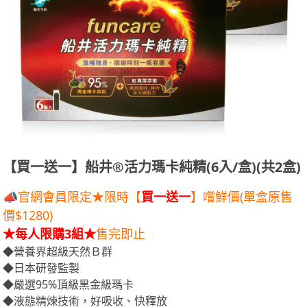
【買一送一】船井®活力瑪卡純精(6入/盒)(共2盒)
📣官網會員限定★限時【
買一送一
】嚐鮮價(單盒原售
價$1280)
★每人限購3組★
售完即止
◆營養界超級天然Ｂ群
◆日本研發監製
◆嚴選95%頂級黑金級瑪卡
◆液態精煉技術，好吸收、快釋放