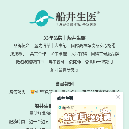
33年品牌｜船井生醫
品牌使命
歷史沿革｜大事記
國際高標準食品安心認證
強強聯手｜異業合作
企業贈禮｜大宗採購｜團購主最愛品牌
低週波體驗門市
專業醫師｜復健師｜營養師一致認可
船井營養研究所
會員福利
購物說明
👑VIP會員福利
隱私政策
推薦好友拿$500現金
船井生醫
船井生醫｜船井生医株式會社
電話訂購/營養諮詢專線：0800-000888
服務時間：週一至週五
AM09:00-PM05:00 (12:00-1:00休息)