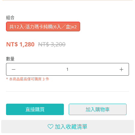
組合
共12入-活力瑪卡純精(6入／盒)x2
NT$
1,280
NT$ 3,200
數量
－
＋
* 本商品
最高僅可購買 3 件
直接購買
加入購物車
加入收藏清單