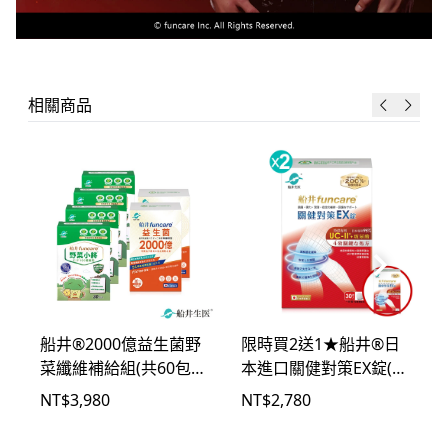
相關商品
船井®2000億益生菌野
限時買2送1★船井®日
菜纖維補給組(共60包+
本進口關健對策EX錠(超
120包)
越足量UC-II)
NT$
3,980
NT$
2,780