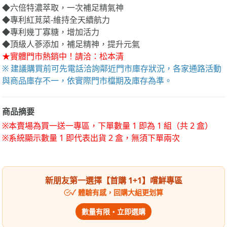
◆六倍特濃萃取，一次補足精氣神
◆專利紅莧菜-維持全天續航力
◆專利幾丁寡糖，增加活力
◆頂級人蔘添加，補足精神，提升元氣
★實體門市熱銷中！請洽：松本清
※ 建議購買前可先電話洽詢鄰近門市庫存狀況，各家通路活動
與商品庫存不一，依實際門市檔期及庫存為準。
商品摘要
※本賣場為買一送一專區，下單數量 1 即為 1 組（共 2 盒）
※系統顯示數量 1 即代表出貨 2 盒，無須下單兩次
新朋友第一選擇【首購 1+1】嚐鮮專區
✓ 體驗有感，回購大組更划算
數量有限・立即選購