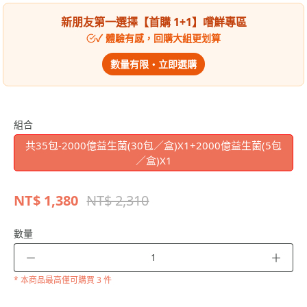
新朋友第一選擇【首購 1+1】嚐鮮專區
✓ 體驗有感，回購大組更划算
數量有限・立即選購
組合
共35包-2000億益生菌(30包／盒)X1+2000億益生菌(5包
／盒)X1
NT$
1,380
NT$ 2,310
數量
－
＋
* 本商品
最高僅可購買 3 件