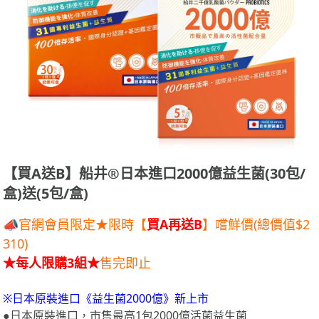
【買A送B】船井®日本進口2000億益生菌(30包/
盒)送(5包/盒)
📣官網會員限定★限時【
買A再送B
】嚐鮮價(總價值$2
310)
★每人限購3組★
售完即止
※日本原裝進口《益生菌2000億》新上市
●日本原裝進口，市售最高1包2000億活菌益生菌
●31國專利益生菌，通過基因鑑定+國際身分認證