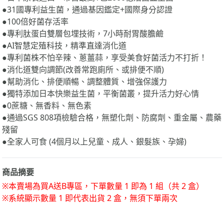
●100倍好菌存活率
●專利肽蛋白雙層包埋技術，7小時耐胃酸膽鹼
●AI智慧定殖科技，精準直達消化道
●專利菌株不怕辛辣、蔥薑蒜，享受美食好菌活力不打折！
●消化道雙向調節(改善常跑廁所、或排便不順)
●幫助消化、排便順暢、調整體質、增強保護力
●獨特添加日本快樂益生菌，平衡菌叢，提升活力好心情
●0蔗糖、無香料、無色素
●通過SGS 808項檢驗合格，無塑化劑、防腐劑、重金屬、農藥
殘留
●全家人可食 (4個月以上兒童、成人、銀髮族、孕婦)
商品摘要
※本賣場為買A送B專區，下單數量 1 即為 1 組（共 2 盒）
※系統顯示數量 1 即代表出貨 2 盒，無須下單兩次