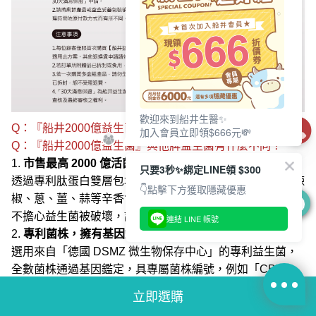
Q：『船井2000億益生菌』與他牌益生菌有什麼不同？
歡迎來到船井生醫✨
Q：『船井2000億益生菌』與他牌益生菌有什麼不同？
加入會員立即領$666元💸
1.
市售最高 2000 億活菌數，每包存活率高達 100 倍！
透過專利肽蛋白雙層包埋技術，能耐胃酸膽鹼，同時抵禦辣
只要3秒✨綁定LINE領 $300
椒、蔥、薑、蒜等辛香食材，適合亞洲飲食習慣，吃美食也
👇點擊下方獲取隱藏優惠
不擔心益生菌被破壞，讓保健效果更有感。
0
連結 LINE 帳號
2.
專利菌株，擁有基因鑑定與國際身分認證
選用來自「德國 DSMZ 微生物保存中心」的專利益生菌，
全數菌株通過基因鑑定，具專屬菌株編號，例如「CBT
LA1」代表嗜酸乳桿菌的唯一身分碼。
3.
純淨無加糖，友善各族群
立即選購
配方不添加蔗糖、人工甜味劑、香料、色素，經 SGS 808