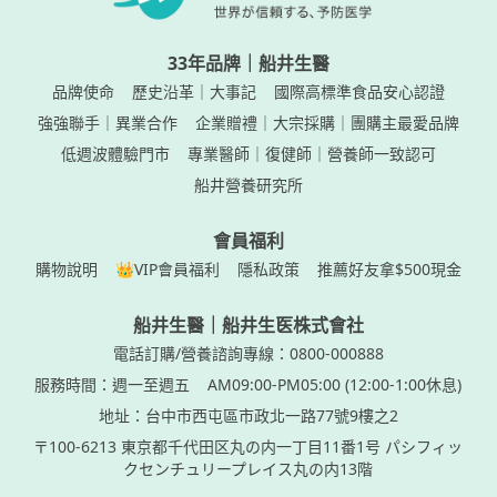
33年品牌｜船井生醫
品牌使命
歷史沿革｜大事記
國際高標準食品安心認證
強強聯手｜異業合作
企業贈禮｜大宗採購｜團購主最愛品牌
低週波體驗門市
專業醫師｜復健師｜營養師一致認可
船井營養研究所
會員福利
購物說明
👑VIP會員福利
隱私政策
推薦好友拿$500現金
船井生醫｜船井生医株式會社
電話訂購/營養諮詢專線：0800-000888
服務時間：週一至週五
AM09:00-PM05:00 (12:00-1:00休息)
地址：台中市西屯區市政北一路77號9樓之2
〒100-6213 東京都千代田区丸の内一丁目11番1号 パシフィッ
クセンチュリープレイス丸の内13階