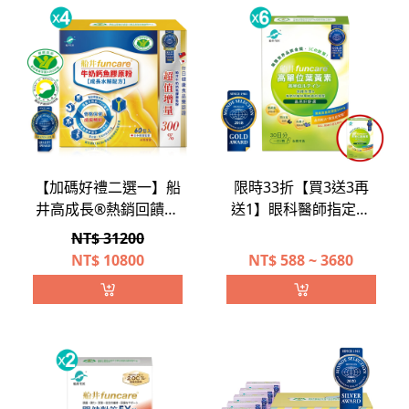
【加碼好禮二選一】船
限時33折【買3送3再
井高成長®熱銷回饋團
送1】眼科醫師指定補
購組(共240包)500購物
充→船井®高單位葉黃
NT$ 31200
金/湯鍋(市價$2,980)任
素熱銷組(游離型/添加
NT$
10800
NT$
588 ~ 3680
選1
維生素A)