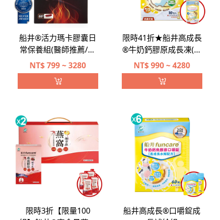
船井®活力瑪卡膠囊日
限時41折★船井高成長
常保養組(醫師推薦/日
®牛奶鈣膠原成長凍(高
本研發監製)
酵水解配方)滿意體驗
NT$
799 ~ 3280
NT$
990 ~ 4280
組+送1包(奶素可食)
限時3折【限量100
船井高成長®口嚼錠成
組】船井®高含量燕窩
長補給組