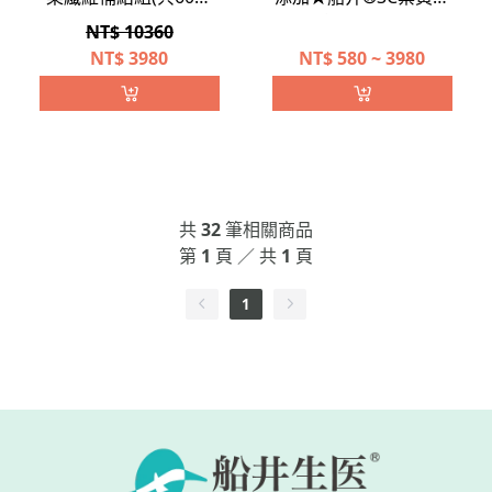
NT$ 10360
生素D/膳食纖維)
NT$
3980
NT$
580 ~ 3980
共
32
筆相關商品
第
1
頁 ／ 共
1
頁
1