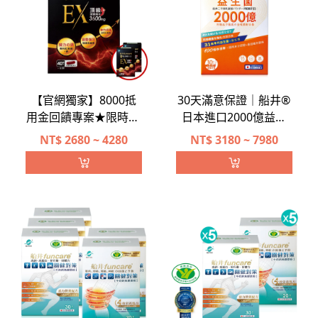
【官網獨家】8000抵
30天滿意保證｜船井®
用金回饋專案★限時37
日本進口2000億益生
折★頂級深黑瑪卡
菌
NT$
2680 ~ 4280
NT$
3180 ~ 7980
3600mg★船井®6X活
力瑪卡王EX精力充沛組
加碼送「好禮二選一」