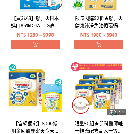
【買3送3】船井®日本
限時閃購52折★船井®
進口85%DHA-rTG高濃
健康純淨魚油循環暢通
度兒童純淨魚油
組(衛福部核准健康食
NT$
1280 ~ 9798
NT$
1980 ~ 5940
品)
庫存
53
【官網獨家】8000抵
限量50組★兒科醫師唯
用金回饋專案★今天結
一推薦配方高人一等★
帳只要6000元★兒科
限時32折閃購★船井高