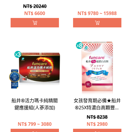
NT$ 20240
醫師指定配方高人一等
成長®家長最愛團購組
NT$
6600
NT$
9780 ~ 15988
↗船井高成長®衝刺期
必買組
船井®活力瑪卡純精關
女孩發育期必備★船井
鍵應援組(人蔘添加)
®25X特濃白高顆豐盈
八盒組
NT$ 8238
NT$
799 ~ 3080
NT$
2980