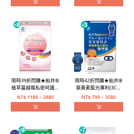
限時39折閃購★船井®
限時42折閃購★船井®
植萃蔓越莓私密呵護組
葉黃素藍光專利(3C學
(共240顆)
生專用)水潤呵護明星
NT$
1180 ~ 2880
NT$
799 ~ 3580
組