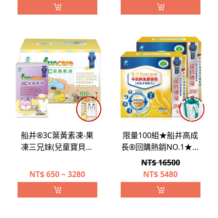
(EPA+DHA)菁英補給組
船井®3C葉黃素凍-果
限量100組★船井高成
凍三兄妹(兒童寶貝專
長®回購熱銷NO.1★王
用/含維生素D)共110包
仁甫唯一推薦配方高人
NT$ 16500
一等↗超值環保減碳
NT$
650 ~ 3280
NT$
5480
組(120包)加碼送好禮