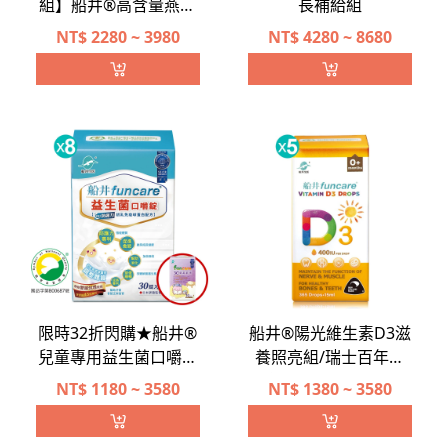
膠原極萃飲貴婦專用滋
NT$
2280 ~ 3980
NT$
4280 ~ 8680
補養顏組/玻尿酸添加
限時32折閃購★船井®
船井®陽光維生素D3滋
兒童專用益生菌口嚼錠
養照亮組/瑞士百年大
健康防護組(共240顆)
廠/紐西蘭原裝進口
NT$
1180 ~ 3580
NT$
1380 ~ 3580
加碼送3C葉黃素凍