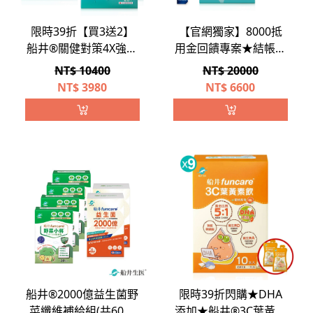
限時39折【買3送2】
【官網獨家】8000抵
船井®關健對策4X強健
用金回饋專案★結帳只
肌力穩固組/高蛋白/高
要$6000★船井®關健
NT$ 10400
NT$ 20000
鈣配方 (共130包)
對策4X強健肌力穩固
NT$
3980
NT$
6600
組/高蛋白/高鈣配方/超
慢跑必備(共250包)
船井®2000億益生菌野
限時39折閃購★DHA
菜纖維補給組(共60包
添加★船井®3C葉黃素
+120包)
飲(兒童學齡專用/含維