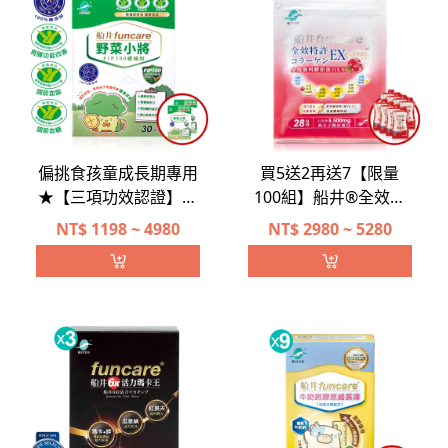
偏挑食孩童成長期專用
買5送2再送7【限量
★【三項功效認證】船
100組】船井®全效專
井®野菜小將兒童專用
利膠原蛋白EX美肌彈潤
NT$
1198 ~ 4980
NT$
2980 ~ 5280
隱形菜菜成長組
組