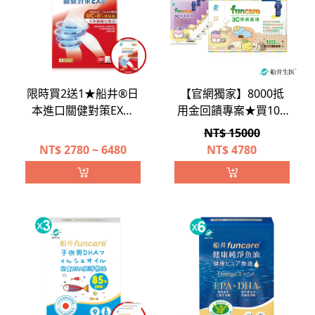
限時買2送1★船井®日
【官網獨家】8000抵
本進口關健對策EX錠
用金回饋專案★買100
(超越足量UC-II)
送50★船井®3C葉黃素
NT$ 15000
凍寶貝最愛年度回饋組
NT$
2780 ~ 6480
NT$
4780
(共150包)