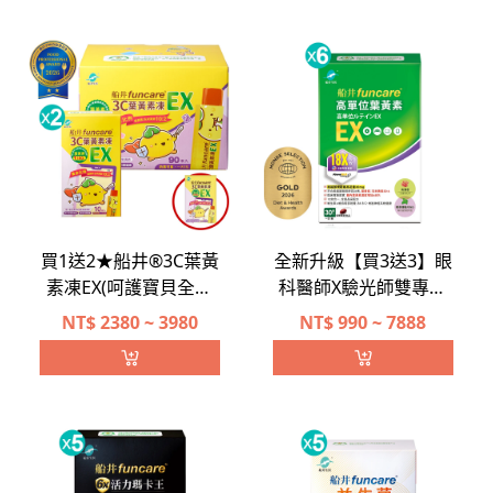
買1送2★船井®3C葉黃
全新升級【買3送3】眼
素凍EX(呵護寶貝全新
科醫師X驗光師雙專家
升級)
推薦→船井®高單位葉
NT$
2380 ~ 3980
NT$
990 ~ 7888
黃素EX(游離型/添加維
生素A)