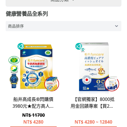
健康營養品全系列
船井高成長®閃購價
【官網獨家】8000抵
3980元★配方高人一
用金回饋專案【買2送1
等【牛奶鈣魚膠原
再送2】船井®日本進
NT$ 11700
粉】-熱銷冠軍組(2盒
口97% rTG高濃度純淨
NT$
4280
NT$
4280 ~ 12840
+1盒/共90包)
魚油Omega-3